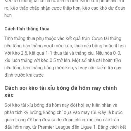
Kèo 3.0 thắng tài khi có 4 bàn trở lên. Mức kèo phản ánh rủi
ro, kèo thấp chấp nhận cược thấp hơn, kèo cao khó dự đoán
hơn.
Cách tính thắng thua
Tính thắng thua phụ thuộc vào kết quả trận. Cược tài thắng
nếu tổng bàn thắng vượt mức kèo, thua nếu bằng hoặc ít hơn.
Với kèo 2.5, kết quả 1-1 thua tài và thắng xỉu. Nếu hòa 0-0,
xỉu luôn thắng với kèo 0.5 trở lên. Một số nhà cái hoàn tiền
nếu tổng bàn thắng bằng mức kèo, vì vậy cần kiểm tra quy
định trước khi cược.
Cách soi kèo tài xỉu bóng đá hôm nay chính
xác
Soi kèo tài xỉu bóng đá hôm nay đòi hỏi sự kiên nhẫn và
phân tích kỹ lưỡng, không chỉ dựa vào may rủi. Đây là bước
quan trọng để bạn đưa ra dự đoán chính xác cho các trận
đấu hôm nay, từ Premier League đến Ligue 1. Bằng cách kết