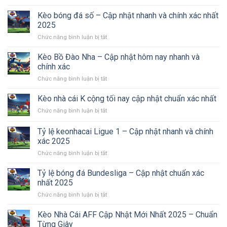
Cá
cược
Kèo bóng đá số – Cập nhật nhanh và chính xác nhất
thể
2025
thao
Chức năng bình luận bị tắt
ở
ảo
Kèo
–
bóng
Kèo Bồ Đào Nha – Cập nhật hôm nay nhanh và
Trải
đá
nghiệm
chính xác
số
cực
Chức năng bình luận bị tắt
ở
–
đỉnh
Kèo
Cập
trong
Bồ
Kèo nhà cái K cộng tối nay cập nhật chuẩn xác nhất
nhật
năm
Đào
nhanh
2025
Chức năng bình luận bị tắt
ở
Nha
và
Kèo
–
chính
nhà
Tỷ lệ keonhacai Ligue 1 – Cập nhật nhanh và chính
Cập
xác
cái
nhật
xác 2025
nhất
K
hôm
2025
Chức năng bình luận bị tắt
ở
cộng
nay
Tỷ
tối
nhanh
lệ
nay
Tỷ lệ bóng đá Bundesliga – Cập nhật chuẩn xác
và
keonhacai
cập
nhất 2025
chính
Ligue
nhật
xác
Chức năng bình luận bị tắt
ở
1
chuẩn
Tỷ
–
xác
lệ
Kèo Nhà Cái AFF Cập Nhật Mới Nhất 2025 – Chuẩn
Cập
nhất
bóng
nhật
Từng Giây