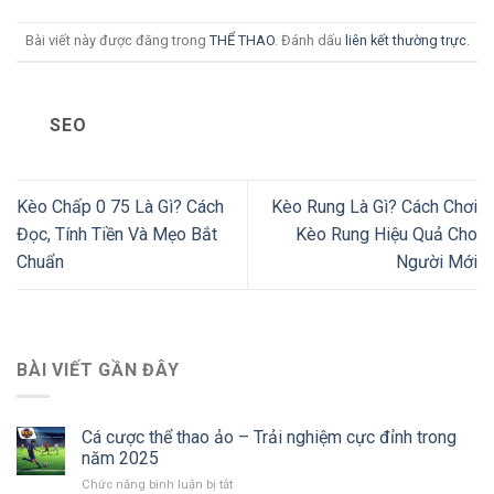
Bài viết này được đăng trong
THỂ THAO
. Đánh dấu
liên kết thường trực
.
SEO
Kèo Chấp 0 75 Là Gì? Cách
Kèo Rung Là Gì? Cách Chơi
Đọc, Tính Tiền Và Mẹo Bắt
Kèo Rung Hiệu Quả Cho
Chuẩn
Người Mới
BÀI VIẾT GẦN ĐÂY
Cá cược thể thao ảo – Trải nghiệm cực đỉnh trong
năm 2025
Chức năng bình luận bị tắt
ở