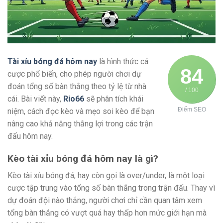
Tài xỉu bóng đá hôm nay
là hình thức cá
84
cược phổ biến, cho phép người chơi dự
đoán tổng số bàn thắng theo tỷ lệ từ nhà
/ 100
cái. Bài viết này,
Rio66
sẽ phân tích khái
Điểm SEO
niệm, cách đọc kèo và mẹo soi kèo để bạn
nâng cao khả năng thắng lợi trong các trận
đấu hôm nay.
Kèo tài xỉu bóng đá hôm nay là gì?
Kèo tài xỉu bóng đá, hay còn gọi là over/under, là một loại
cược tập trung vào tổng số bàn thắng trong trận đấu. Thay vì
dự đoán đội nào thắng, người chơi chỉ cần quan tâm xem
tổng bàn thắng có vượt quá hay thấp hơn mức giới hạn mà