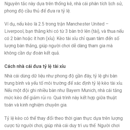
Nguyên tắc này dựa trên thống kê, nhà cái phân tích lịch sử,
phong độ cầu thủ để đưa ra tỷ lệ.
Ví dụ, nếu kèo là 2.5 trong trận Manchester United –
Liverpool, bạn thắng khi có từ 3 bàn trở lên (tài), và thua nếu
có 2 bàn hoặc ít hơn (xỉu). Kèo tài xỉu chỉ quan tâm đến số
lượng bàn thắng, giúp người chơi dễ dàng tham gia mà
không cần dự đoán kết quả.
Cách nhà cái đưa tỷ lệ tài xỉu
Nhà cái dùng dữ liệu như phong độ gần đây, tỷ lệ ghi bàn
trung bình và yếu tố môi trường để xác định tỷ lệ kèo tài xỉu.
Nếu một đội ghi nhiều bàn như Bayern Munich, nhà cái tăng
mức kèo để giảm rủi ro. Quá trình này kết hợp giữa thuật
toán và kinh nghiệm chuyên gia.
Tỷ lệ kèo có thể thay đổi theo thời gian thực dựa trên lượng
cược từ người chơi, giúp nhà cái duy trì ưu thế. Người chơi