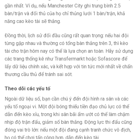
gần nhất. Ví dụ, nếu Manchester City ghi trung bình 2.5
bàn/trận và đối thủ của họ chỉ thủng lưới 1 bàn/trận, khả
năng cao kèo tài sẽ thắng.
Đồng thời, lịch sử đối đầu cũng rất quan trọng: nếu hai đội
từng gặp nhau và thường có tổng bàn thắng trên 3, thì kèo
tài cho trận hôm nay có thể là lựa chọn an toàn. Hãy sử dụng
các trang thống kê như Transfermarkt hoặc Sofascore để
lấy dữ liệu chính xác, và kết hợp với tin tức mới nhất về chấn
thương cầu thủ để tránh sai sót.
Theo dõi các yếu tố
Ngoài dữ liệu số, bạn cần chú ý đến đội hình ra sân và các
yếu tố ngoại vi. Một đội bóng thiếu tiền đạo chủ lực có thể
dẫn đến kèo xỉu, trong khi sân bãi ẩm ướt có thể làm chậm
nhịp độ trận đấu, giảm số bàn thắng. Động lực thi đấu cũng
đóng vai trò lớn: nếu một đội đang cạnh tranh chức vô địch,
họ có thể chơi tấn công hơn, dẫn đến kèo tài.